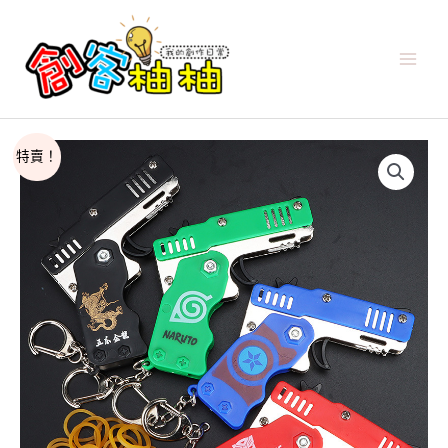
跳
至
主
要
內
容
原
目
特賣！
始
前
價
價
格：
格：
NT$110。
NT$90。