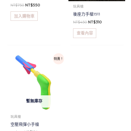
NT$
750
NT$
550
玩具槍
後座力手槍1911
加入購物車
NT$
450
NT$
310
查看內容
原
目
特賣！
始
前
價
價
格：
格：
NT$170。
NT$150。
暫無庫存
玩具槍
空壓飛彈小手槍