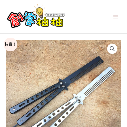
跳
至
主
要
內
容
原
目
特賣！
始
前
價
價
格：
格：
NT$300。
NT$127。