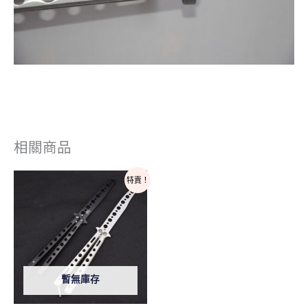
相關商品
原
目
特賣！
始
前
價
價
格：
格：
NT$300。
NT$135。
暫無庫存