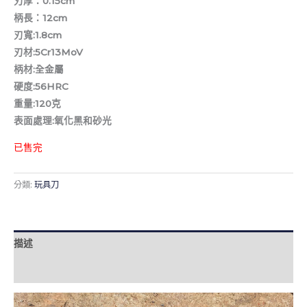
刃厚：0.15cm
柄長：12cm
刃寬:1.8cm
刃材:5Cr13MoV
柄材:全金屬
硬度:56HRC
重量:120克
表面處理:氧化黑和砂光
已售完
分類:
玩具刀
描述
評價 (0)